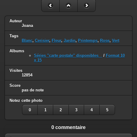
Auteur
Joana
Tags
Blanc
,
Cerisier
,
Fleur
,
Jardin
,
Printemps
,
Rose
,
Vert
Albums
Séries "carte postale" disponibles
/
Format 10
x 15
Visites
12854
Score
pas de note
Notez cette photo
0
1
2
3
4
5
0 commentaire