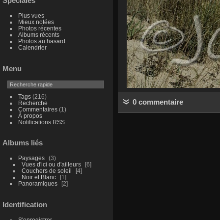
Spéciales
Plus vues
Mieux notées
Photos récentes
Albums récents
Photos au hasard
Calendrier
Menu
Tags
(216)
0 commentaire
Recherche
Commentaires
(1)
À propos
Notifications RSS
Albums liés
Paysages
3
Vues d'ici ou d'ailleurs
6
Couchers de soleil
4
Noir et Blanc
1
Panoramiques
2
Identification
S'enregistrer